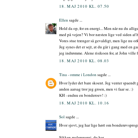
18. MAJ 2010 KL. 07.50
Ellen
sagde ...
Hold da op, for en energi... Men når nu du allig
med på vejen? Vi bor næsten lige ved siden af 
Vores stue trænger så gevaldigt, men lige nu or
Jeg synes det er sejt, at du går i gang med en 
jeg indrømme. Alene risikoen for, at John ville f
18. MAJ 2010 KL. 08.03
Tina - omme i London
sagde ...
Hvor lyder det bare skoent. Jeg venter spaendt p
anden aarsag tror jeg groen, men vi faar se. :)
KH - endnu en bonderoev! :)
18. MAJ 2010 KL. 10.16
Sol
sagde ...
Hvor sjovt, jeg har lige hørt om bonderøvsprogra
Sikken malerenergi, du har...