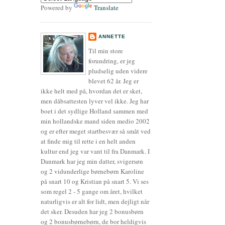
Powered by
Translate
ANNETTE
Til min store
forundring, er jeg
pludselig uden videre
blevet 62 år. Jeg er
ikke helt med på, hvordan det er sket,
men dåbsattesten lyver vel ikke. Jeg har
boet i det sydlige Holland sammen med
min hollandske mand siden medio 2002
og er efter meget startbesvær så småt ved
at finde mig til rette i en helt anden
kultur end jeg var vant til fra Danmark. I
Danmark har jeg min datter, svigersøn
og 2 vidunderlige børnebørn Karoline
på snart 10 og Kristian på snart 5. Vi ses
som regel 2 - 5 gange om året, hvilket
naturligvis er alt for lidt, men dejligt når
det sker. Desuden har jeg 2 bonusbørn
og 2 bonusbørnebørn, de bor heldigvis