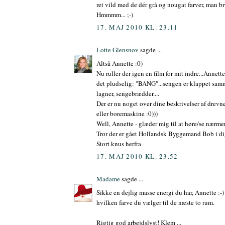
ret vild med de dér grå og nougat farver, man b
Hmmmm... ;-)
17. MAJ 2010 KL. 23.11
Lotte Glensnov
sagde ...
Altså Annette :0)
Nu ruller der igen en film for mit indre...Annett
det pludselig: "BANG"...sengen er klappet samm
lagner, sengebrædder....
Der er nu noget over dine beskrivelser af drev
eller boremaskine :0)))
Well, Annette - glæder mig til at høre/se nærme
Tror der er gået Hollandsk Byggemand Bob i di
Stort knus herfra
17. MAJ 2010 KL. 23.52
Madame
sagde ...
Sikke en dejlig masse energi du har, Annette :-)
hvilken farve du vælger til de næste to rum.
Rigtig god arbejdslyst! Klem ...