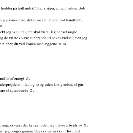
hedder på hollandsk? Frank siger, at han hedder Bob
n jeg synes bare, det er meget lettere med håndkraft,
 ☺.
ekt jeg skal ud i, det skal være. Jeg har set nogle
t og de vil nok være supergode til soveværelset, men jeg
nge planer, du ved konen med æggene ☺ ☺
rudler af energi ☺.
lerprojektet i fred og ro og uden forstyrrelser, så går
 bare så spændende ☺.
er mig, så varer det længe inden jeg bliver arbejdsløs ☺.
t, når jeg bruger gammeldags skruetrækker. Husbond