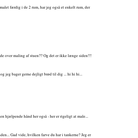
let færdig i de 2 rum, har jeg også et enkelt rum, der
e over maling af stuen?? Og det er ikke længe siden!!!
 jeg bager gerne dejligt brød til dig ... hi hi hi...
n hjælpende hånd her også - her er rigeligt at male...
en... Gad vide, hvilken farve du har i tankerne? Jeg er