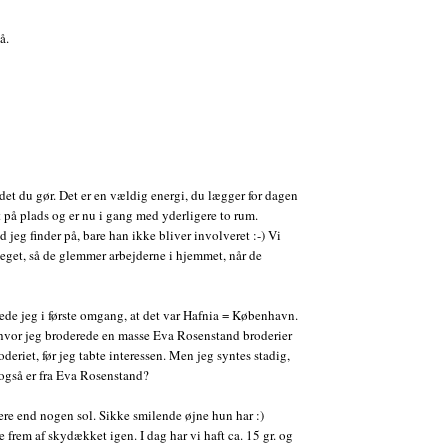
å.
 det du gør. Det er en vældig energi, du lægger for dagen
at på plads og er nu i gang med yderligere to rum.
jeg finder på, bare han ikke bliver involveret :-) Vi
 meget, så de glemmer arbejderne i hjemmet, når de
ede jeg i første omgang, at det var Hafnia = København.
 hvor jeg broderede en masse Eva Rosenstand broderier
deriet, før jeg tabte interessen. Men jeg syntes stadig,
også er fra Eva Rosenstand?
ere end nogen sol. Sikke smilende øjne hun har :)
frem af skydækket igen. I dag har vi haft ca. 15 gr. og