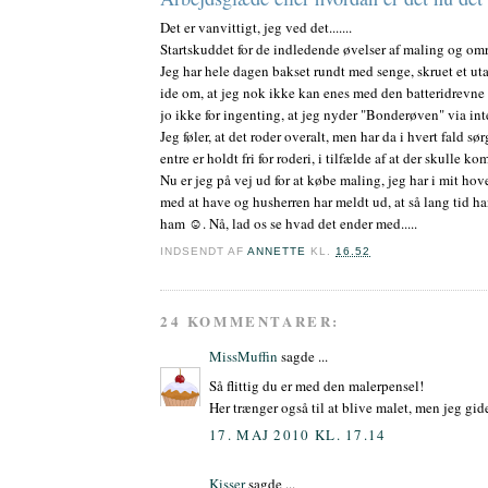
Det er vanvittigt, jeg ved det.......
Startskuddet for de indledende øvelser af maling og omr
Jeg har hele dagen bakset rundt med senge, skruet et utal
ide om, at jeg nok ikke kan enes med den batteridrevne 
jo ikke for ingenting, at jeg nyder "Bonderøven" via int
Jeg føler, at det roder overalt, men har da i hvert fald sø
entre er holdt fri for roderi, i tilfælde af at der skull
Nu er jeg på vej ud for at købe maling, jeg har i mit ho
med at have og husherren har meldt ud, at så lang tid ha
ham ☺. Nå, lad os se hvad det ender med.....
INDSENDT AF
ANNETTE
KL.
16.52
24 KOMMENTARER:
MissMuffin
sagde ...
Så flittig du er med den malerpensel!
Her trænger også til at blive malet, men jeg gid
17. MAJ 2010 KL. 17.14
Kisser
sagde ...