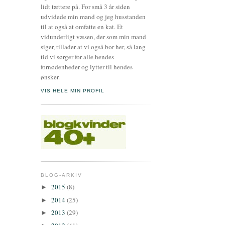
lidt tættere på. For små 3 år siden
udvidede min mand og jeg husstanden
til at også at omfatte en kat. Et
vidunderligt væsen, der som min mand
siger, tillader at vi også bor her, så lang
tid vi sørger for alle hendes
fornødenheder og lytter til hendes
ønsker.
VIS HELE MIN PROFIL
BLOG-ARKIV
2015
(8)
►
2014
(25)
►
2013
(29)
►