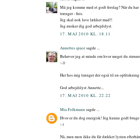
Må jeg komme med et godt forslag? Når du har ma
trænger - fnis.
Jeg skal nok lave lækker mad!!
Jeg ønsker dig god arbejdslyst.
17. MAJ 2010 KL. 18.11
Annettes space
sagde ...
Behøver jeg at minde om hvor meget du stønned
:-))
Her hos mig trænger der også til en opfriskning og
God arbejdslyst Annette...
17. MAJ 2010 KL. 22.22
Mia Folkmann
sagde ...
Hvor er du dog energisk! Jeg kunne godt bruge e
:-)
Nå, men mon ikke du får dækket lysten efterhånd