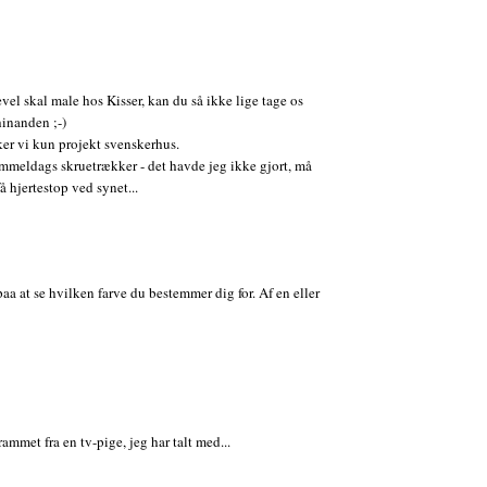
evel skal male hos Kisser, kan du så ikke lige tage os
hinanden ;-)
ker vi kun projekt svenskerhus.
gammeldags skruetrækker - det havde jeg ikke gjort, må
å hjertestop ved synet...
aa at se hvilken farve du bestemmer dig for. Af en eller
mmet fra en tv-pige, jeg har talt med...