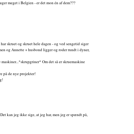
ruger meget i Belgien - er det mon én af dem???
e har skruet og skruet hele dagen - og ved sengetid siger
en og Annette + husbond ligger og roder rundt i dyner,
ne maskiner...*skrupgriner* Om det så er skruemaskine
re på de nye projekter!
g!
 Det kan jeg ikke sige, at jeg har, men jeg er spændt på,