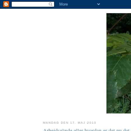
MANDAG DEN 17. MAJ 2010
Arbejdsglæde eller hvordan er det nu det 