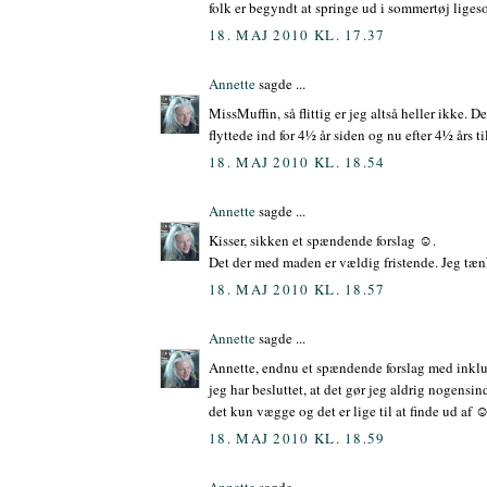
folk er begyndt at springe ud i sommertøj liges
18. MAJ 2010 KL. 17.37
Annette
sagde ...
MissMuffin, så flittig er jeg altså heller ikke. 
flyttede ind for 4½ år siden og nu efter 4½ års 
18. MAJ 2010 KL. 18.54
Annette
sagde ...
Kisser, sikken et spændende forslag ☺.
Det der med maden er vældig fristende. Jeg tænk
18. MAJ 2010 KL. 18.57
Annette
sagde ...
Annette, endnu et spændende forslag med inklude
jeg har besluttet, at det gør jeg aldrig nogensi
det kun vægge og det er lige til at finde ud af ☺
18. MAJ 2010 KL. 18.59