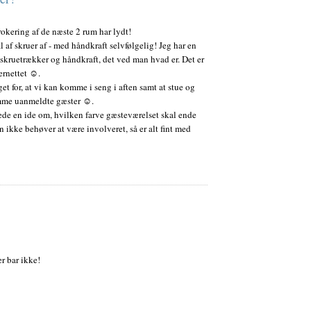
okering af de næste 2 rum har lydt!
 af skruer af - med håndkraft selvfølgelig! Jeg har en
skruetrækker og håndkraft, det ved man hvad er. Det er
ernettet ☺.
rget for, at vi kan komme i seng i aften samt at stue og
e komme uanmeldte gæster ☺.
vede en ide om, hvilken farve gæsteværelset skal ende
n ikke behøver at være involveret, så er alt fint med
er bar ikke!