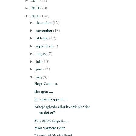
2012
(41)
►
2011
(80)
►
2010
(132)
▼
december
(12)
►
november
(13)
►
oktober
(12)
►
september
(7)
►
august
(7)
►
juli
(10)
►
juni
(14)
►
maj
(9)
▼
Hoya Carnosa.
Hej igen.....
Situationsrapport.....
Arbejdsglæde eller hvordan er det
nu det er?
Sol, sol kom igen......
Mod varmere tider......
Et smut til Nordjylland.....