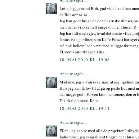
Annette
sagde ...
Lotte, byggemand Bob, gad vide hvad han mon 
de Bouwer ☺ ☺.
Jeg kan godt bruge de der elektriske dimser, me
men det er vi ikke helt enige om her i huset ☺
Jeg har lidt overvejet, hvad det næste vilde proj
fantastiske gardiner, som Kaffe Fassett har sye
må nok hellere lade være med at ligge for ma
Et stort knus tilbage til dig.
18. MAJ 2010 KL. 19.08
Annette
sagde ...
Madame, jeg vil nu ikke sige, at jeg ligefrem sp
Hvis jeg kan få lov til at gå og pusle lidt med ma
det meget godt. Farven kommer senere, den er
Tak skal du have. Knus
18. MAJ 2010 KL. 19.11
Annette
sagde ...
Ellen, jeg kan se med alle de projekter I tilbyd
Indrømmet, jeg er også rent til grin her i huse