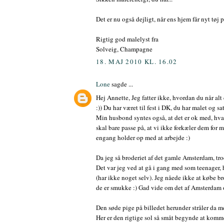
Det er nu også dejligt, når ens hjem får nyt tøj p
Rigtig god malelyst fra
Solveig, Champagne
18. MAJ 2010 KL. 16.02
Lone
sagde ...
Hej Annette, Jeg fatter ikke, hvordan du når alt
:)) Du har været til fest i DK, du har malet og s
Min husbond syntes også, at det er ok med, hvad 
skal bare passe på, at vi ikke forkæler dem for
engang holder op med at arbejde :)
Da jeg så broderiet af det gamle Amsterdam, tro
Det var jeg ved at gå i gang med som teenager,
(har ikke noget selv). Jeg nåede ikke at købe bro
de er smukke :) Gad vide om det af Amsterdam 
Den søde pige på billedet herunder stråler da m
Her er den rigtige sol så småt begynde at komme 