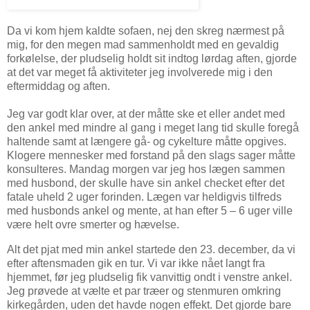
Da vi kom hjem kaldte sofaen, nej den skreg nærmest på
mig, for den megen mad sammenholdt med en gevaldig
forkølelse, der pludselig holdt sit indtog lørdag aften, gjorde
at det var meget få aktiviteter jeg involverede mig i den
eftermiddag og aften.
Jeg var godt klar over, at der måtte ske et eller andet med
den ankel med mindre al gang i meget lang tid skulle foregå
haltende samt at længere gå- og cykelture måtte opgives.
Klogere mennesker med forstand på den slags sager måtte
konsulteres. Mandag morgen var jeg hos lægen sammen
med husbond, der skulle have sin ankel checket efter det
fatale uheld 2 uger forinden. Lægen var heldigvis tilfreds
med husbonds ankel og mente, at han efter 5 – 6 uger ville
være helt ovre smerter og hævelse.
Alt det pjat med min ankel startede den 23. december, da vi
efter aftensmaden gik en tur. Vi var ikke nået langt fra
hjemmet, før jeg pludselig fik vanvittig ondt i venstre ankel.
Jeg prøvede at vælte et par træer og stenmuren omkring
kirkegården, uden det havde nogen effekt. Det gjorde bare