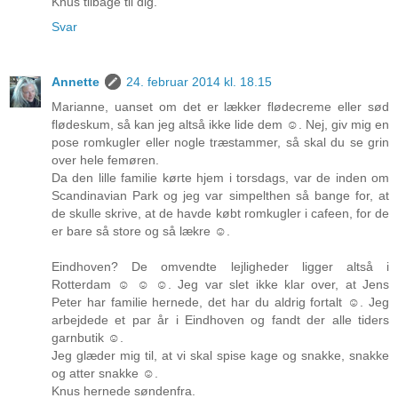
Knus tilbage til dig.
Svar
Annette
24. februar 2014 kl. 18.15
Marianne, uanset om det er lækker flødecreme eller sød
flødeskum, så kan jeg altså ikke lide dem ☺. Nej, giv mig en
pose romkugler eller nogle træstammer, så skal du se grin
over hele femøren.
Da den lille familie kørte hjem i torsdags, var de inden om
Scandinavian Park og jeg var simpelthen så bange for, at
de skulle skrive, at de havde købt romkugler i cafeen, for de
er bare så store og så lækre ☺.
Eindhoven? De omvendte lejligheder ligger altså i
Rotterdam ☺ ☺ ☺. Jeg var slet ikke klar over, at Jens
Peter har familie hernede, det har du aldrig fortalt ☺. Jeg
arbejdede et par år i Eindhoven og fandt der alle tiders
garnbutik ☺.
Jeg glæder mig til, at vi skal spise kage og snakke, snakke
og atter snakke ☺.
Knus hernede søndenfra.