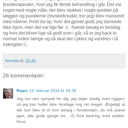
fysioterapeuten, hvor jeg fik første behandling i går. Det var
noget med nogle nåle, der blev stukket i nogle punkter på
læggen og punkterne (muskelknuder, tror jeg) blev masseret
med nålene. Hold da op, hvor det gjorde godt, jeg dansede
ikke hjem, men det var lige før ☺. Næste besøg er torsdag
og hvis det bliver lige så godt som i går, så er jeg back to
normal inden længe og så skal der cykles og vandres i rå
mængder☺.
Annette
kl.
23.45
26 kommentarer:
Rejen
12. februar 2014 kl. 04.39
Jeg har stor sympati for dig, jeg døjer stadig med ryggen,
så jeg kan heller ikke foretage mig ret meget. Ærgeligt at
det kun blev til et kort besøg i Amsterdam, du må prøve
igen, alle gode gange tre. ;-D God bedring med anklen.
Knus