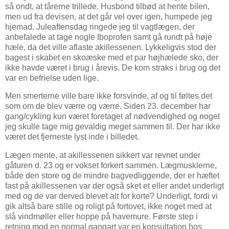
så ondt, at tårerne trillede. Husbond tilbød at hente bilen,
men ud fra devisen, at det går vel over igen, humpede jeg
hjemad. Juleaftensdag ringede jeg til vagtlægen, der
anbefalede at tage nogle Iboprofen samt gå rundt på høje
hæle, da det ville aflaste akillessenen. Lykkeligvis stod der
bagest i skabet en skoæske med et par højhælede sko, der
ikke havde været i brug i årevis. De kom straks i brug og det
var en befrielse uden lige.
Men smerterne ville bare ikke forsvinde, af og til føltes det
som om de blev værre og værre. Siden 23. december har
gang/cykling kun været foretaget af nødvendighed og noget
jeg skulle tage mig gevaldig meget sammen til. Der har ikke
været det fjerneste lyst inde i billedet.
Lægen mente, at akillessenen sikkert var revnet under
gåturen d. 23 og er vokset forkert sammen. Lægmusklerne,
både den store og de mindre bagvedliggende, der er hæftet
fast på akillessenen var der også sket et eller andet underligt
med og de var derved blevet alt for korte? Underligt, fordi vi
gik altså bare stille og roligt på fortovet, ikke noget med at
slå vindmøller eller hoppe på havemure. Første step i
retning mod en normal gangart var en konsultation hos