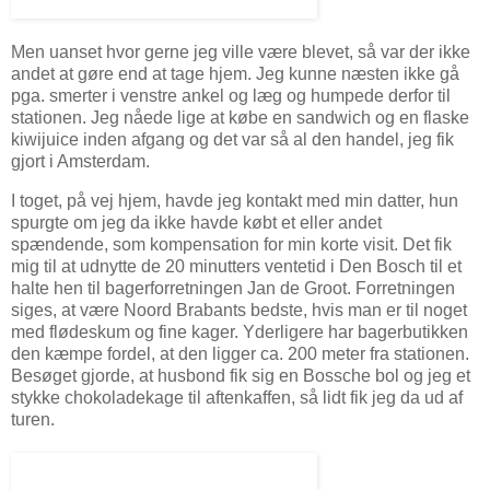
Men uanset hvor gerne jeg ville være blevet, så var der ikke
andet at gøre end at tage hjem. Jeg kunne næsten ikke gå
pga. smerter i venstre ankel og læg og humpede derfor til
stationen. Jeg nåede lige at købe en sandwich og en flaske
kiwijuice inden afgang og det var så al den handel, jeg fik
gjort i Amsterdam.
I toget, på vej hjem, havde jeg kontakt med min datter, hun
spurgte om jeg da ikke havde købt et eller andet
spændende, som kompensation for min korte visit. Det fik
mig til at udnytte de 20 minutters ventetid i Den Bosch til et
halte hen til bagerforretningen Jan de Groot. Forretningen
siges, at være Noord Brabants bedste, hvis man er til noget
med flødeskum og fine kager. Yderligere har bagerbutikken
den kæmpe fordel, at den ligger ca. 200 meter fra stationen.
Besøget gjorde, at husbond fik sig en Bossche bol og jeg et
stykke chokoladekage til aftenkaffen, så lidt fik jeg da ud af
turen.