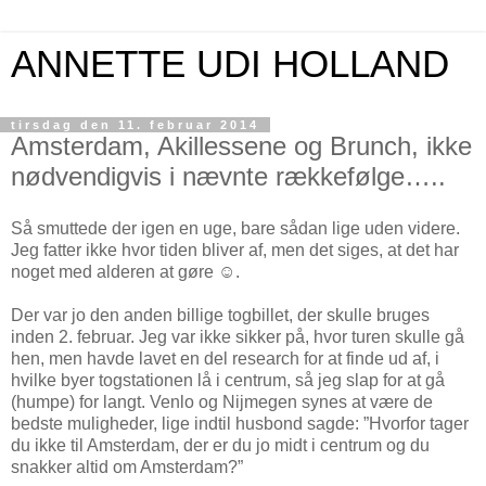
ANNETTE UDI HOLLAND
tirsdag den 11. februar 2014
Amsterdam, Akillessene og Brunch, ikke
nødvendigvis i nævnte rækkefølge…..
Så smuttede der igen en uge, bare sådan lige uden videre.
Jeg fatter ikke hvor tiden bliver af, men det siges, at det har
noget med alderen at gøre ☺.
Der var jo den anden billige togbillet, der skulle bruges
inden 2. februar. Jeg var ikke sikker på, hvor turen skulle gå
hen, men havde lavet en del research for at finde ud af, i
hvilke byer togstationen lå i centrum, så jeg slap for at gå
(humpe) for langt. Venlo og Nijmegen synes at være de
bedste muligheder, lige indtil husbond sagde: ”Hvorfor tager
du ikke til Amsterdam, der er du jo midt i centrum og du
snakker altid om Amsterdam?”