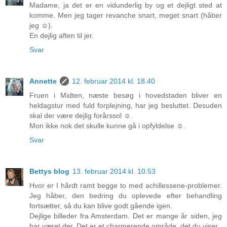
Madame, ja det er en vidunderlig by og et dejligt sted at
komme. Men jeg tager revanche snart, meget snart (håber
jeg ☺).
En dejlig aften til jer.
Svar
Annette
12. februar 2014 kl. 18.40
Fruen i Midten, næste besøg i hovedstaden bliver en
heldagstur med fuld forplejning, har jeg besluttet. Desuden
skal der være dejlig forårssol ☺.
Mon ikke nok det skulle kunne gå i opfyldelse ☺.
Svar
Bettys blog
13. februar 2014 kl. 10.53
Hvor er I hårdt ramt begge to med achillessene-problemer.
Jeg håber, den bedring du oplevede efter behandling
fortsætter, så du kan blive godt gående igen.
Dejlige billeder fra Amsterdam. Det er mange år siden, jeg
har været der. Det er et charmerende område, det du viser.