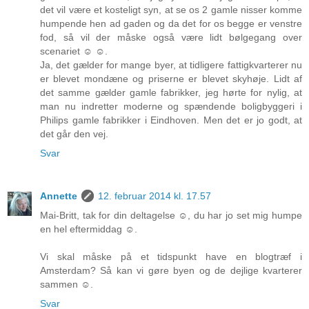
det vil være et kosteligt syn, at se os 2 gamle nisser komme
humpende hen ad gaden og da det for os begge er venstre
fod, så vil der måske også være lidt bølgegang over
scenariet ☺ ☺.
Ja, det gælder for mange byer, at tidligere fattigkvarterer nu
er blevet mondæne og priserne er blevet skyhøje. Lidt af
det samme gælder gamle fabrikker, jeg hørte for nylig, at
man nu indretter moderne og spændende boligbyggeri i
Philips gamle fabrikker i Eindhoven. Men det er jo godt, at
det går den vej.
Svar
Annette
12. februar 2014 kl. 17.57
Mai-Britt, tak for din deltagelse ☺, du har jo set mig humpe
en hel eftermiddag ☺.
Vi skal måske på et tidspunkt have en blogtræf i
Amsterdam? Så kan vi gøre byen og de dejlige kvarterer
sammen ☺.
Svar